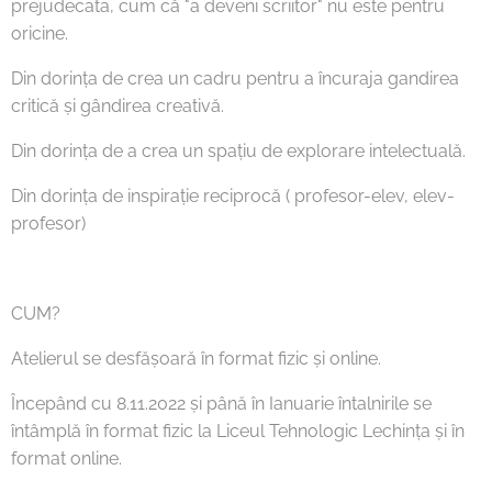
prejudecata, cum că "a deveni scriitor" nu este pentru
oricine.
Din dorința de crea un cadru pentru a încuraja gandirea
critică și gândirea creativă.
Din dorința de a crea un spațiu de explorare intelectuală.
Din dorința de inspirație reciprocă ( profesor-elev, elev-
profesor)
CUM?
Atelierul se desfășoară în format fizic și online.
Începând cu 8.11.2022 și până în Ianuarie întalnirile se
întâmplă în format fizic la Liceul Tehnologic Lechința și în
format online.