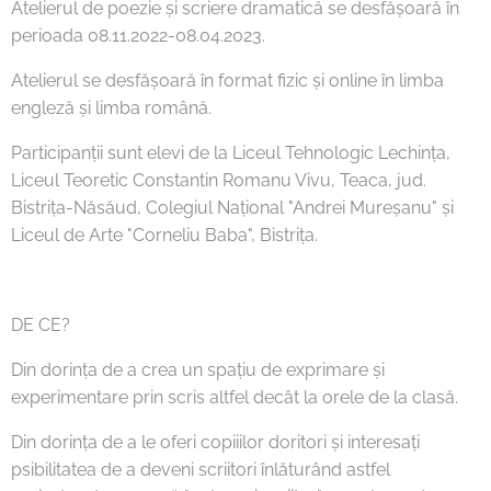
Atelierul de poezie și scriere dramatică se desfășoară în
perioada 08.11.2022-08.04.2023.
Atelierul se desfășoară în format fizic și online în limba
engleză și limba română.
Participanții sunt elevi de la Liceul Tehnologic Lechința,
Liceul Teoretic Constantin Romanu Vivu, Teaca, jud.
Bistrița-Năsăud, Colegiul Național "Andrei Mureșanu" și
Liceul de Arte "Corneliu Baba", Bistrița.
DE CE?
Din dorința de a crea un spațiu de exprimare și
experimentare prin scris altfel decât la orele de la clasă.
Din dorința de a le oferi copiiilor doritori și interesați
psibilitatea de a deveni scriitori înlăturând astfel