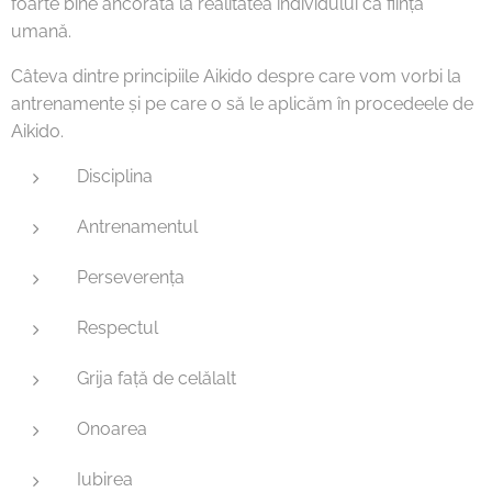
foarte bine ancorată la realitatea individului ca ființă
umană.
Câteva dintre principiile Aikido despre care vom vorbi la
antrenamente și pe care o să le aplicăm în procedeele de
Aikido.
Disciplina
Antrenamentul
Perseverența
Respectul
Grija față de celălalt
Onoarea
Iubirea