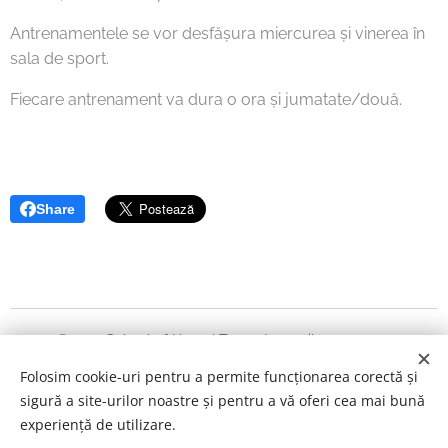
Antrenamentele se vor desfășura miercurea și vinerea în
sala de sport.
Fiecare antrenament va dura o ora și jumatate/două.
Share
© 2021 School of Heart | Toate drepturile rezervate.
Folosim cookie-uri pentru a permite funcționarea corectă și
Ilustrații realizate de Lucia Mărneanu si Maria Brudașcă
sigură a site-urilor noastre și pentru a vă oferi cea mai bună
Cookie-uri
experiență de utilizare.