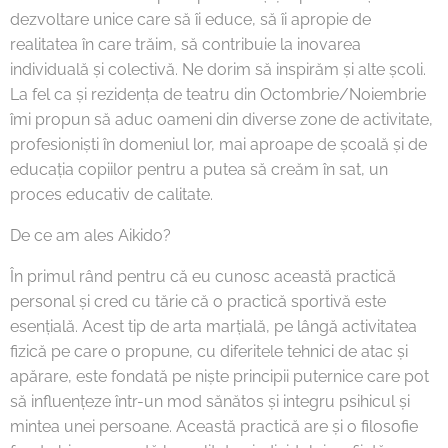
dezvoltare unice care să îi educe, să îi apropie de
realitatea în care trăim, să contribuie la inovarea
individuală și colectivă. Ne dorim să inspirăm și alte școli.
La fel ca și rezidența de teatru din Octombrie/Noiembrie
îmi propun să aduc oameni din diverse zone de activitate,
profesioniști în domeniul lor, mai aproape de școală și de
educația copiilor pentru a putea să creăm în sat, un
proces educativ de calitate.
De ce am ales Aikido?
În primul rând pentru că eu cunosc această practică
personal și cred cu tărie că o practică sportivă este
esențială. Acest tip de arta marțială, pe lângă activitatea
fizică pe care o propune, cu diferitele tehnici de atac și
apărare, este fondată pe niște principii puternice care pot
să influențeze într-un mod sănătos și integru psihicul și
mintea unei persoane. Această practică are și o filosofie