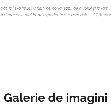
strat, mi s-a imbunatatit memoria, stilul de a vorbi și m-am 
na dintre cele mai bune experiențe din vara asta
😉" (Vladimi
Galerie de imagini