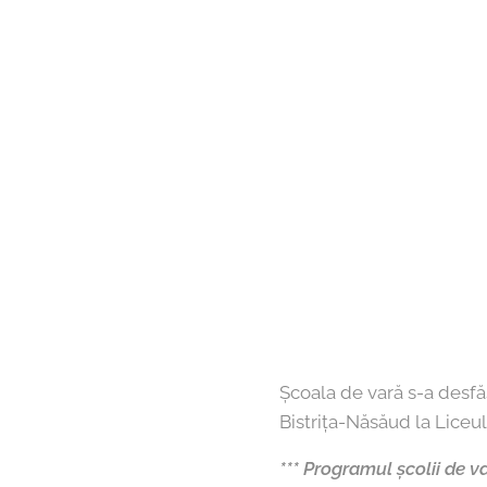
Școala de vară s-a desfăș
Bistrița-Năsăud la Liceu
*** Programul școlii de v