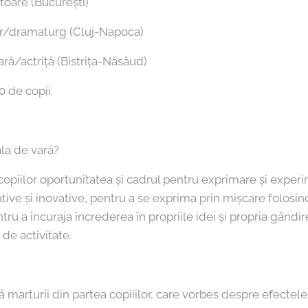
toare (București)
or/dramaturg (Cluj-Napoca)
ară/actriță (Bistrița-Năsăud)
20 de copii.
la de vară?
 copiilor oportunitatea și cadrul pentru exprimare și experi
ative și inovative, pentru a se exprima prin mișcare folos
ru a încuraja încrederea în propriile idei și propria gândir
de activitate.
arturii din partea copiiilor, care vorbes despre efectele c