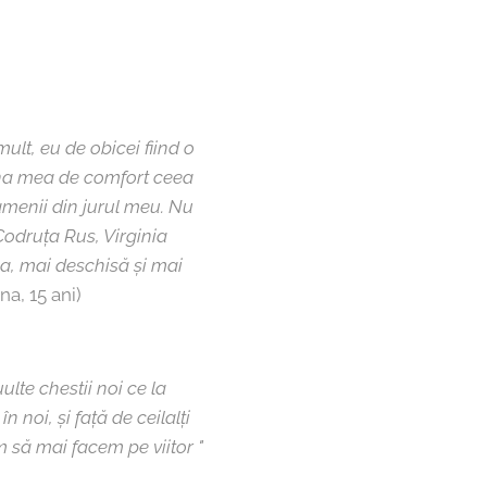
lt, eu de obicei fiind o
zona mea de comfort ceea
amenii din jurul meu. Nu
Codruța Rus, Virginia
a, mai deschisă și mai
na, 15 ani)
lte chestii noi ce la
 noi, și față de ceilalți
 să mai facem pe viitor "