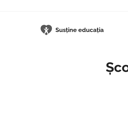
Susține educația
Șco