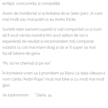
echipă, concurența și competiția
Avem de menționat și activitatea de la Geko parc ,în care
mai mulți sau mai puțini și-au învins fricile.
Sunteți niște oameni superbi și vați comportat ca și cum
ați fi avut vârsta noastră.Am avut alături de voi o
experiență de neuitat și recomandăm toți compania
voastră cu cel mai mare drag și da ar fi super sa mai
faceți tabere de genu
"Ps: să ne chemați și pe noi"😉
În încheiere vrem sa îi promitem lui Răzvi că data viitoare îi
vom cânta "Andri Popa" mult mai bine și cu mult mai mult
glas 😂
Va iubimmmm ❤" Daria, 14