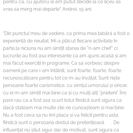
pentru ca, cu ajutoru ei am putut decide la ce liceu as
vrea sa merg mai departe" Andrei, 15 ani.
"Din punctul meu de vedere, ca prima mea tabără a fost o
experiență de neuitat. Mi-a plăcut fiecare activitate în
parte,la niciuna nu am simțit starea de "n-am chef" ci
lucrurile au fost asa interesante ca am ajuns acasă și am
mai făcut exerciții în programe. Ca sa vorbesc despre
oamenii pe care i-am întâlnit, sunt foarte, foarte, foarte
recunoscătoare pentru tot ce m-au învățat. Sunt niște
persoane foarte carismatice, cu simțul umorului și sincer,
cu ei m-am simțit mai bine ca și cu mulți alți "prieteni". Îmi
pare rau ca a fost asa scurt totul fiindcă sunt sigura ca
dacă stateam mai multe zile ne cunoașteam și mai bine.
Nu a fost ceva sa nu îmi placa și va felicit pentru asta
fiindcă sunt o persoana destul de pretențioasă 😅. De
influențat nu știut sigur dar de motivat, sunt sigura ca