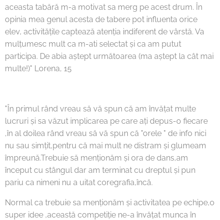
aceasta tabără m-a motivat sa merg pe acest drum. În
opinia mea genul acesta de tabere pot influenta orice
elev, activitățile captează atenția indiferent de vârstă. Va
mulțumesc mult ca m-ati selectat și ca am putut
participa. De abia aștept următoarea (ma aștept la cât mai
multe!)" Lorena, 15 🫶🏻❤
"În primul rând vreau să vă spun că am învățat multe
lucruri și sa văzut implicarea pe care ați depus-o fiecare
,în al doilea rând vreau să vă spun că "orele " de info nici
nu sau simțit,pentru că mai mult ne distram și glumeam
împreună.Trebuie să menționăm și ora de dans,am
început cu stângul dar am terminat cu dreptul și pun
pariu ca nimeni nu a uitat coregrafia,încă.
Normal ca trebuie sa menționăm și activitatea pe echipe,o
super idee ,această competiție ne-a învățat munca în