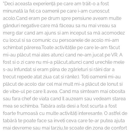
"Deci aceasta experiență pe care am trăit-o a fost
minunată la fel ca oamenii pe care i-am cunoscut
acolo.Cand eram pe drum spre pensiune aveam multe
gânduri negative care mă făceau sa nu mai vreau sa
merg dar cand am ajuns si am inceput sa mă acomodez
cu locul si sa comunic cu persoanele de acolo mi-am
schimbat părerea.Toate activitățile pe care le-am făcut
mi-au plăcut mai ales atunci cand ne-am jucat pe VR. A
fost si o zi care nu mi-a plăcut,atunci cand urechile mele
s-au înfundat si eram plina de zgârieturi si răini dar a
trecut repede atat ziua cat si rănile:). Toti oamenii mi-au
plăcut de acolo dar cel mai mult mi-a plăcut de Ionut si
de vibe-ul pe care îl avea. Cand ma simteam mai obosita
sau fara chef de viata cand îl auzeam sau vedeam starea
mea se schimba. Tabăra asta desi a fost scurta a fost
foarte frumoasă cu multe activități interesante. O astfel de
tabără te poate face sa inveti ceva care te-ar putea ajuta
mai devreme sau mai tarziu,te scoate din zona de confort