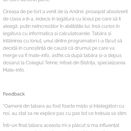
Cireașa de pe tort a venit de la Andrei, proaspăt absolvent
de clasa a 8-a, indecis în legătură cu liceul pe care să îl
aleagă, puțin neîncrezător în abilitățile lui, însă curios în
legătura cu informatica și calculatoarele. Tabăra și
întâlnirea cu Ionuț, unul dintre programatori l-a făcut să
decidă în cunoștință de cauză că drumul pe care va
merge va fi mate-info, astfel că după tabăra și-a depus
dosarul la Colegiul Tehnic Infoel din Bistrița, specializarea
Mate-Info.
Feedback
"Oamenii din tabara au fost foarte mișto și înțelegători cu
noi, au stat sa ne explice pas cu pas tot ce trebuia sa știm.
Într-un final tabara aceasta mi a plăcut și ma influențat