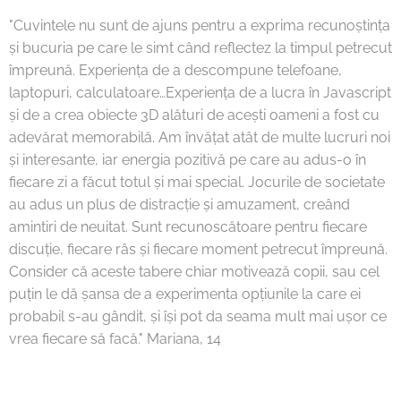
"Cuvintele nu sunt de ajuns pentru a exprima recunoștința
și bucuria pe care le simt când reflectez la timpul petrecut
împreună. Experiența de a descompune telefoane,
laptopuri, calculatoare…Experiența de a lucra în Javascript
și de a crea obiecte 3D alături de acești oameni a fost cu
adevărat memorabilă. Am învățat atât de multe lucruri noi
și interesante, iar energia pozitivă pe care au adus-o în
fiecare zi a făcut totul și mai special. Jocurile de societate
au adus un plus de distracție și amuzament, creând
amintiri de neuitat. Sunt recunoscătoare pentru fiecare
discuție, fiecare râs și fiecare moment petrecut împreună.
Consider că aceste tabere chiar motivează copii, sau cel
puțin le dă șansa de a experimenta opțiunile la care ei
probabil s-au gândit, și își pot da seama mult mai ușor ce
vrea fiecare să facă." Mariana, 14